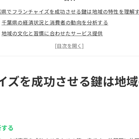
葉県でフランチャイズを成功させる鍵は地域の特性を理解
千葉県の経済状況と消費者の動向を分析する
地域の文化と習慣に合わせたサービス提供
地元の競合分析と差別化戦略
千葉県エリアの交通アクセスを活かした立地選定
地域特性に基づくマーケティングの工夫
地元コミュニティとのパートナーシップ構築
イズを成功させる鍵は地域
ランチャイズビジネスを千葉県で始める際の地域特化型戦
千葉県の特産品を活かした商品戦略
地域イベントを利用したプロモーション
地元企業とのコラボレーションのメリット
析する
千葉県住民のニーズに応えるサービス設計