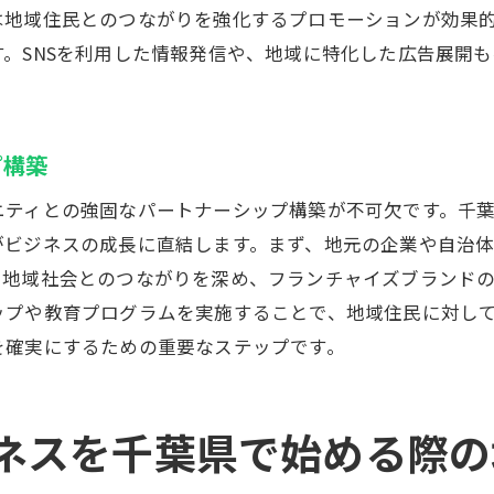
は地域住民とのつながりを強化するプロモーションが効果
千葉県の観光名所との連携
。SNSを利用した情報発信や、地域に特化した広告展開
地元の文化や歴史を活かした商品開発
地域イベントへの参加とブランディング
地元資源を活用したサステナブルな運営
プ構築
葉県でのフランチャイズ成功に必要な地域理解と戦略的ア
ニティとの強固なパートナーシップ構築が不可欠です。千
千葉県の消費者行動の傾向を理解する
がビジネスの成長に直結します。まず、地元の企業や自治
地域に根ざしたマーケットリサーチの方法
、地域社会とのつながりを深め、フランチャイズブランド
戦略的な事業計画の立案
ップや教育プログラムを実施することで、地域住民に対し
地元文化を尊重した企業理念の構築
を確実にするための重要なステップです。
地域のニーズを反映した商品・サービス開発
フランチャイズ本部と地域の連携を強化する方法
ランチャイズで千葉県の市場を開拓する際の重要なステッ
ネスを千葉県で始める際の
市場調査から始めるフランチャイズ展開