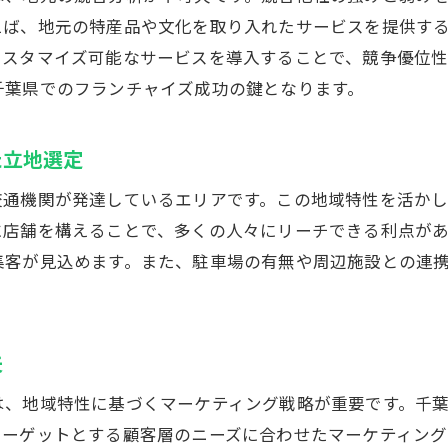
地域社会貢献活動の影響
えば、地元の特産品や文化を取り入れたサービスを提供す
千葉県の特性に合った商品・サービスの提供
カスタマイズ可能なサービスを導入することで、競争優位
口コミを活かした地域密着型のPR戦略
千葉県でのフランチャイズ成功の鍵となります。
葉県でのフランチャイズ開業: 地域特性を活かしたビジネス
た立地選定
千葉県でのフランチャイズ開業計画の立て方
地域ニーズを反映した商品ラインナップ
交通機関が発達しているエリアです。この地域特性を活か
顧客ターゲットに基づくマーケティング戦術
に店舗を構えることで、多くの人々にリーチできる利点が
集客が見込めます。また、駐車場の有無や周辺施設との連
千葉エリア特有の立地戦略
地元の需要を見極めた価格設定
地域密着型の店舗運営方法
夫
ランチャイズビジネスで千葉県の地域資源を最大限に活用
地域資源の活用例とその効果
は、地域特性に基づくマーケティング戦略が重要です。千
ターゲットとする顧客層のニーズに合わせたマーケティング
地元産品をメニューに取り入れる