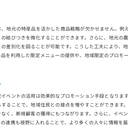
千葉県の市場ニーズに応える商品開発
効果的な集客方法とその実践
は、地元の特産品を活かした商品戦略が欠かせません。例
顧客満足度を高めるための接客術
との結びつきを強化することができます。さらに、地元の
地域の声を取り入れた改善プロセス
との差別化を図ることが可能です。こうした工夫により、
持続可能なビジネスを目指す長期的戦略
産品を利用した限定メニューの提供や、地域限定のプロモ
ン
域イベントの活用は効果的なプロモーション手段となりま
ルすることで、地域住民との接点を増やすことができます
なく、新規顧客の獲得にもつながります。さらに、イベン
との連携も視野に入れることで、より多くの人々に情報を