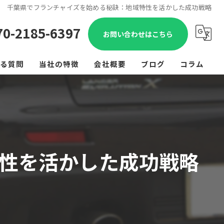
千葉県でフランチャイズを始める秘訣：地域特性を活かした成功戦略
70-2185-6397
お問い合わせはこちら
る質問
当社の特徴
会社概要
ブログ
コラム
個人事業主
事業展開
社会貢献
性を活かした成功戦略
出張型
開業支援