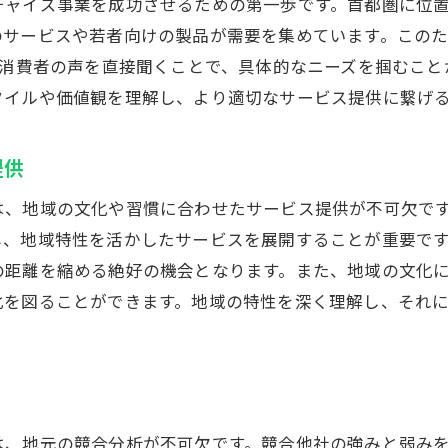
チャイズ事業を成功させるための第一歩です。首都圏に位
地域密着型のスタッフ採用戦略
のサービスや若者向けの製品が需要を集めています。この
千葉県の観光資源を活用した集客施策
、消費者の声を直接聞くことで、具体的なニーズを掴むこ
ランチャイズを千葉県で展開するメリットと潜在的なチャ
タイルや価値観を理解し、より適切なサービス提供に繋げ
千葉県の市場規模と成長性を理解する
フランチャイズの経済的メリット
提供
競争が激しいエリアでの差別化ポイント
は、地域の文化や習慣に合わせたサービス提供が不可欠で
地域独自の法規制への対応策
し、地域特性を活かしたサービスを展開することが重要で
千葉県特有のビジネスリスク管理
の距離を縮める絶好の機会となります。また、地域の文化
地域社会の信頼を築くためのアプローチ
化を図ることができます。地域の特性を深く理解し、それ
域密着型フランチャイズが千葉県で成功する理由とは
地域密着型ビジネスが支持される背景
信頼関係の構築がもたらす長期的利益
地元リピーターを獲得するための施策
は、地元の競合分析が不可欠です。競合他社の強みと弱み